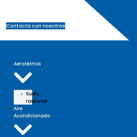
Ir
al
contenido
Contacta con nosotros
Aerotermia
Suelo
radiante
Aire
Acondicionado