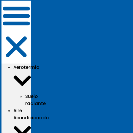
Aerotermia
Suelo
radiante
Aire
Acondicionado