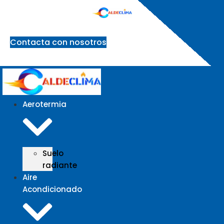
Ir
al
contenido
Contacta con nosotros
Aerotermia
Suelo
radiante
Aire
Acondicionado