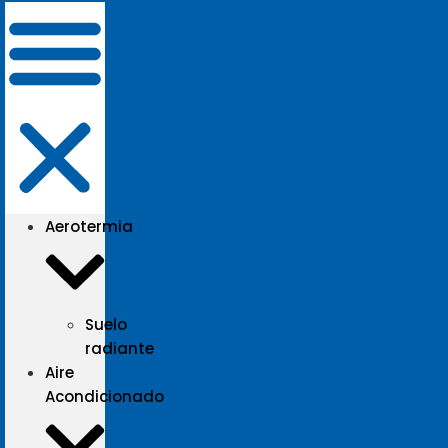
Aerotermia
Suelo
radiante
Aire
Acondicionado