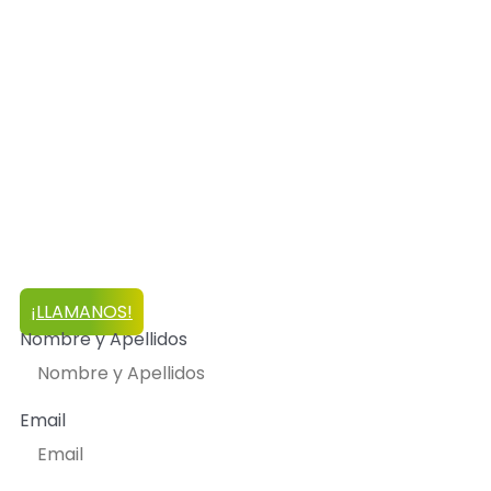
técnicos se desplazan a cualquier lugar de Madrid
para realizar los mantenimientos anuales
necesarios: sustituir filtros, cargar gas, limpieza y
revisión de piezas, etc.
Si lo que requieres es un servicio técnico Carrier
Madrid que pueda instalar un nuevo aparato de aire
acondicionado nosotros instalamos modelos de
Carrier, tanto compresores como de splits.
¿Quieres deshacerte del aire acondicionado
antiguo? No hay problema, nos lo llevamos.
¡LLAMANOS!
Nombre y Apellidos
Email