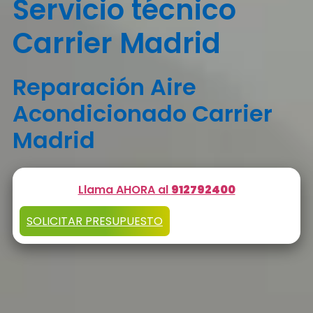
Servicio técnico
Carrier Madrid
Reparación Aire
Acondicionado Carrier
Madrid
Llama AHORA al
912792400
SOLICITAR PRESUPUESTO