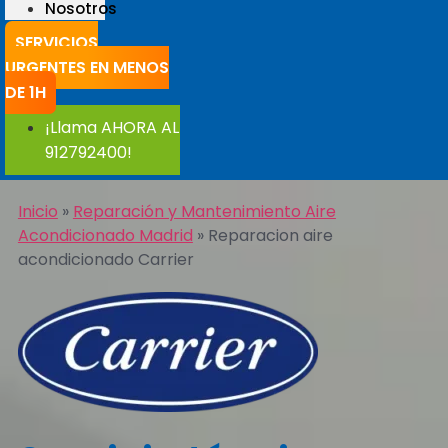
Nosotros
SERVICIOS
URGENTES EN MENOS
DE 1H
¡Llama AHORA AL
912792400!
Inicio
»
Reparación y Mantenimiento Aire
Acondicionado Madrid
»
Reparacion aire
acondicionado Carrier