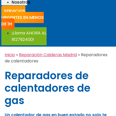
Nosotros
SERVICIOS
URGENTES EN MENOS
DE 1H
¡Llama AHORA AL
912792400!
Inicio
»
Reparación Calderas Madrid
»
Reparadores
de calentadores
Reparadores de
calentadores de
gas
Un calentador de gas en buen estado no solo te