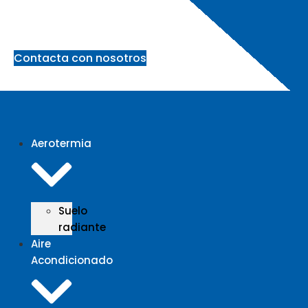
Ir
al
contenido
Contacta con nosotros
Aerotermia
Suelo
radiante
Aire
Acondicionado