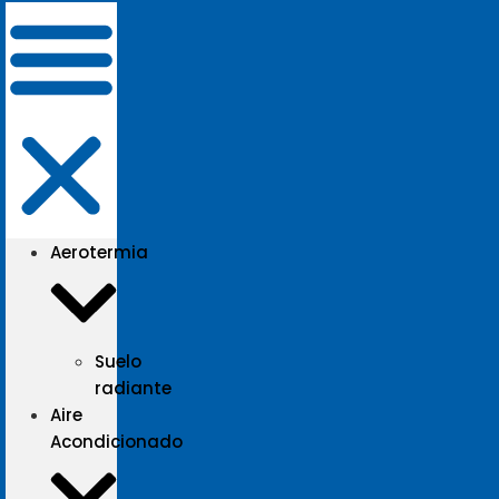
Aerotermia
Suelo
radiante
Aire
Acondicionado