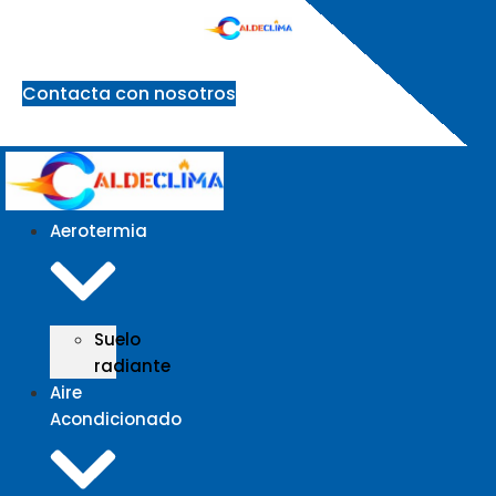
Ir
al
contenido
Contacta con nosotros
Aerotermia
Suelo
radiante
Aire
Acondicionado