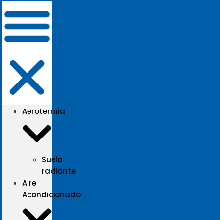
Aerotermia
Suelo
radiante
Aire
Acondicionado