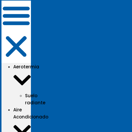
Aerotermia
Suelo
radiante
Aire
Acondicionado