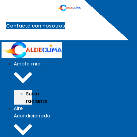
Ir
al
contenido
Contacta con nosotros
Aerotermia
Suelo
radiante
Aire
Acondicionado