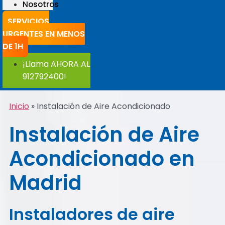
Nosotros
SERVICIOS
URGENTES EN MENOS
DE 1H
¡Llama AHORA AL
912792400!
Inicio
»
Instalación de Aire Acondicionado
Instalación de Aire
Acondicionado en
Madrid
Instaladores de aire