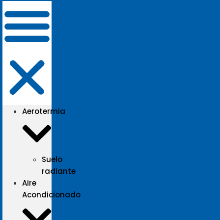
Aerotermia
Suelo
radiante
Aire
Acondicionado