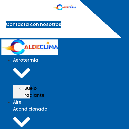
Ir
al
contenido
Contacta con nosotros
Aerotermia
Suelo
radiante
Aire
Acondicionado