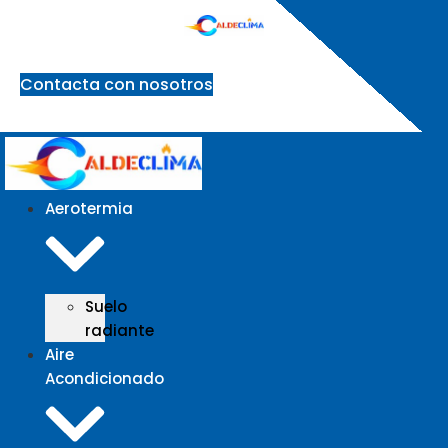
Ir
al
contenido
Contacta con nosotros
Aerotermia
Suelo
radiante
Aire
Acondicionado