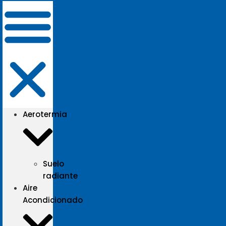
Aerotermia
Suelo
radiante
Aire
Acondicionado