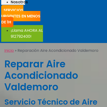
Nosotros
SERVICIOS
URGENTES EN MENOS
DE 1H
¡Llama AHORA AL
912792400!
Inicio
»
Reparación Aire Acondicionado Valdemoro
Reparar Aire
Acondicionado
Valdemoro
Servicio Técnico de Aire