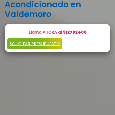
Acondicionado en
Valdemoro
Llama AHORA al
912792400
SOLICITAR PRESUPUESTO