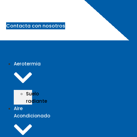
Ir
al
contenido
Contacta con nosotros
Aerotermia
Suelo
radiante
Aire
Acondicionado