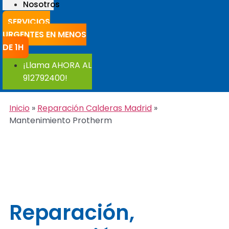
Nosotros
SERVICIOS
URGENTES EN MENOS
DE 1H
¡Llama AHORA AL
912792400!
Inicio
»
Reparación Calderas Madrid
»
Mantenimiento Protherm
Reparación,