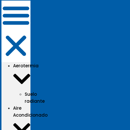
Aerotermia
Suelo
radiante
Aire
Acondicionado